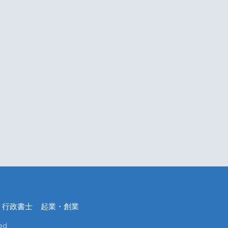
行政書士
起業・創業
d.